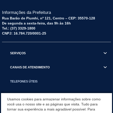
Informações da Prefeitura
Rua Barão de Piumhi, nº 121, Centro – CEP: 35570-128
De segunda a sexta-feira, das 9h às 16h
Tel.: (37) 3329-1800
CNPJ: 16.784.720/0001-25
SERVIÇOS
CANAIS DE ATENDIMENTO
TELEFONES ÚTEIS
EXECUTIVO
Usamos cookies para armazenar informações sobre como
você usa o nosso site e as páginas que visita. Tudo para
tornar sua experiência a mais agradável possível. Para
NOTÍCIAS