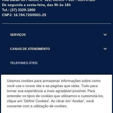
De segunda a sexta-feira, das 9h às 16h
Tel.: (37) 3329-1800
CNPJ: 16.784.720/0001-25
SERVIÇOS
CANAIS DE ATENDIMENTO
TELEFONES ÚTEIS
EXECUTIVO
Usamos cookies para armazenar informações sobre como
você usa o nosso site e as páginas que visita. Tudo para
tornar sua experiência a mais agradável possível. Para
NOTÍCIAS
entender os tipos de cookies que utilizamos e customizá-los,
clique em 'Definir Cookies'. Ao clicar em 'Aceitar', você
APLICATIVO
consente com a utilização de cookies.