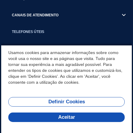
CANAIS DE ATENDIMENTO
TELEFONES ÚTEIS
EXECUTIVO
Usamos cookies para armazenar informações sobre como
você usa o nosso site e as páginas que visita. Tudo para
tornar sua experiência a mais agradável possível. Para
NOTÍCIAS
entender os tipos de cookies que utilizamos e customizá-los,
clique em 'Definir Cookies'. Ao clicar em 'Aceitar', você
APLICATIVO
consente com a utilização de cookies.
Definir Cookies
REDES SOCIAIS
Aceitar