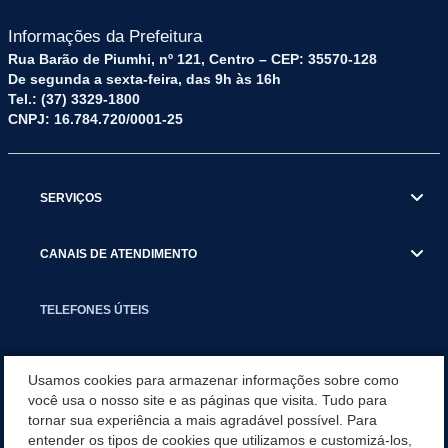
Informações da Prefeitura
Rua Barão de Piumhi, nº 121, Centro – CEP: 35570-128
De segunda a sexta-feira, das 9h às 16h
Tel.: (37) 3329-1800
CNPJ: 16.784.720/0001-25
SERVIÇOS
CANAIS DE ATENDIMENTO
TELEFONES ÚTEIS
EXECUTIVO
Usamos cookies para armazenar informações sobre como
você usa o nosso site e as páginas que visita. Tudo para
tornar sua experiência a mais agradável possível. Para
NOTÍCIAS
entender os tipos de cookies que utilizamos e customizá-los,