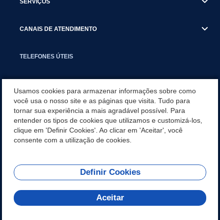
SERVIÇOS
CANAIS DE ATENDIMENTO
TELEFONES ÚTEIS
EXECUTIVO
Usamos cookies para armazenar informações sobre como
você usa o nosso site e as páginas que visita. Tudo para
tornar sua experiência a mais agradável possível. Para
NOTÍCIAS
entender os tipos de cookies que utilizamos e customizá-los,
clique em 'Definir Cookies'. Ao clicar em 'Aceitar', você
APLICATIVO
consente com a utilização de cookies.
Definir Cookies
REDES SOCIAIS
Aceitar