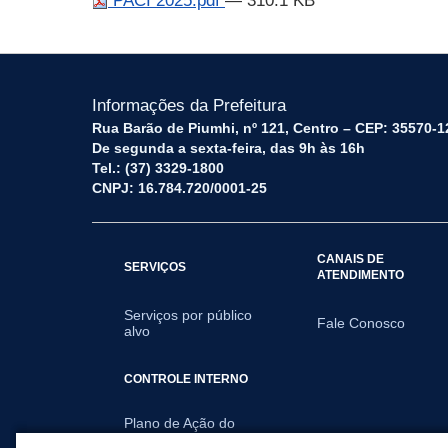
PACI 2025.pdf
— 310.1 KB
Informações da Prefeitura
Rua Barão de Piumhi, nº 121, Centro – CEP: 35570-1
De segunda a sexta-feira, das 9h às 16h
Tel.: (37) 3329-1800
CNPJ: 16.784.720/0001-25
CANAIS DE
SERVIÇOS
ATENDIMENTO
Serviços por público
Fale Conosco
alvo
CONTROLE INTERNO
Plano de Ação do
Controle Interno