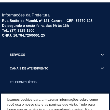
Informações da Prefeitura
Rua Barão de Piumhi, nº 121, Centro – CEP: 35570-128
De segunda a sexta-feira, das 9h às 16h
Tel.: (37) 3329-1800
CNPJ: 16.784.720/0001-25
SERVIÇOS
CANAIS DE ATENDIMENTO
TELEFONES ÚTEIS
EXECUTIVO
Usamos cookies para armazenar informações sobre como
você usa o nosso site e as páginas que visita. Tudo para
tornar sua experiência a mais agradável possível. Para
NOTÍCIAS