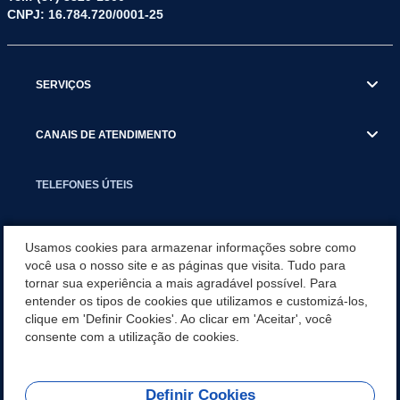
CNPJ: 16.784.720/0001-25
SERVIÇOS
CANAIS DE ATENDIMENTO
TELEFONES ÚTEIS
EXECUTIVO
Usamos cookies para armazenar informações sobre como
você usa o nosso site e as páginas que visita. Tudo para
tornar sua experiência a mais agradável possível. Para
NOTÍCIAS
entender os tipos de cookies que utilizamos e customizá-los,
clique em 'Definir Cookies'. Ao clicar em 'Aceitar', você
APLICATIVO
consente com a utilização de cookies.
Definir Cookies