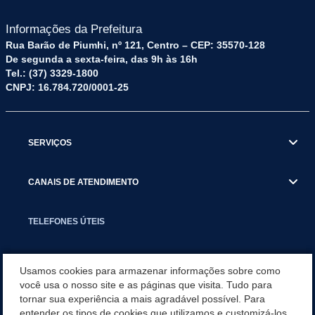
Informações da Prefeitura
Rua Barão de Piumhi, nº 121, Centro – CEP: 35570-128
De segunda a sexta-feira, das 9h às 16h
Tel.: (37) 3329-1800
CNPJ: 16.784.720/0001-25
SERVIÇOS
CANAIS DE ATENDIMENTO
TELEFONES ÚTEIS
EXECUTIVO
Usamos cookies para armazenar informações sobre como
você usa o nosso site e as páginas que visita. Tudo para
tornar sua experiência a mais agradável possível. Para
NOTÍCIAS
entender os tipos de cookies que utilizamos e customizá-los,