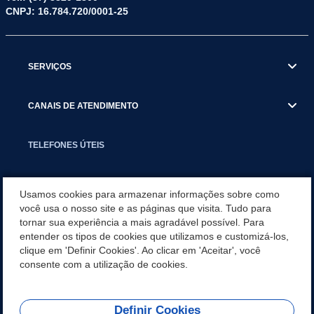
CNPJ: 16.784.720/0001-25
SERVIÇOS
CANAIS DE ATENDIMENTO
TELEFONES ÚTEIS
EXECUTIVO
Usamos cookies para armazenar informações sobre como
você usa o nosso site e as páginas que visita. Tudo para
tornar sua experiência a mais agradável possível. Para
NOTÍCIAS
entender os tipos de cookies que utilizamos e customizá-los,
clique em 'Definir Cookies'. Ao clicar em 'Aceitar', você
APLICATIVO
consente com a utilização de cookies.
Definir Cookies