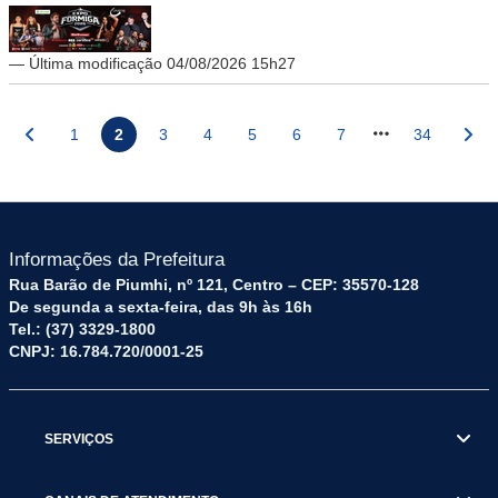
— Última modificação 04/08/2026 15h27
1
2
3
4
5
6
7
34
Informações da Prefeitura
Rua Barão de Piumhi, nº 121, Centro – CEP: 35570-128
De segunda a sexta-feira, das 9h às 16h
Tel.: (37) 3329-1800
CNPJ: 16.784.720/0001-25
SERVIÇOS