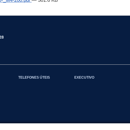
_M4-200.pdf
— 301.6 KB
28
TELEFONES ÚTEIS
EXECUTIVO