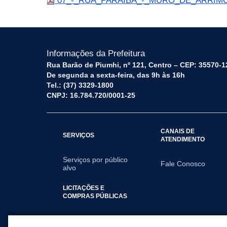
07_-_RUA_PARAIBA_-_MURO_DE_ARRIMO-
Informações da Prefeitura
Rua Barão de Piumhi, nº 121, Centro – CEP: 35570-1
De segunda a sexta-feira, das 9h às 16h
Tel.: (37) 3329-1800
CNPJ: 16.784.720/0001-25
CANAIS DE
SERVIÇOS
ATENDIMENTO
Serviços por público
Fale Conosco
alvo
LICITAÇÕES E
COMPRAS PÚBLICAS
2025