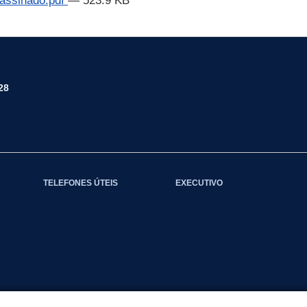
sinado.pdf
— 523.9 KB
28
TELEFONES ÚTEIS
EXECUTIVO