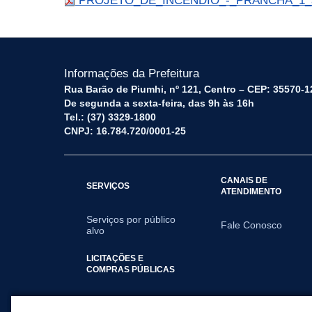
PROJETO_DE_INCENDIO_-_PRANCHA_1_as
Informações da Prefeitura
Rua Barão de Piumhi, nº 121, Centro – CEP: 35570-1
De segunda a sexta-feira, das 9h às 16h
Tel.: (37) 3329-1800
CNPJ: 16.784.720/0001-25
CANAIS DE
SERVIÇOS
ATENDIMENTO
Serviços por público
Fale Conosco
alvo
LICITAÇÕES E
COMPRAS PÚBLICAS
2025