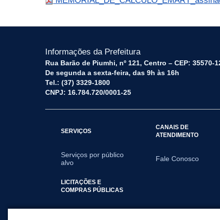
MEMORIAL_DE_CALCULO_EMART_assinado_
Informações da Prefeitura
Rua Barão de Piumhi, nº 121, Centro – CEP: 35570-1
De segunda a sexta-feira, das 9h às 16h
Tel.: (37) 3329-1800
CNPJ: 16.784.720/0001-25
CANAIS DE
SERVIÇOS
ATENDIMENTO
Serviços por público
Fale Conosco
alvo
LICITAÇÕES E
COMPRAS PÚBLICAS
2025