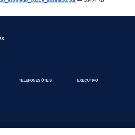
assinado_28229_assinado.pdf
— 884.4 KB
28
TELEFONES ÚTEIS
EXECUTIVO